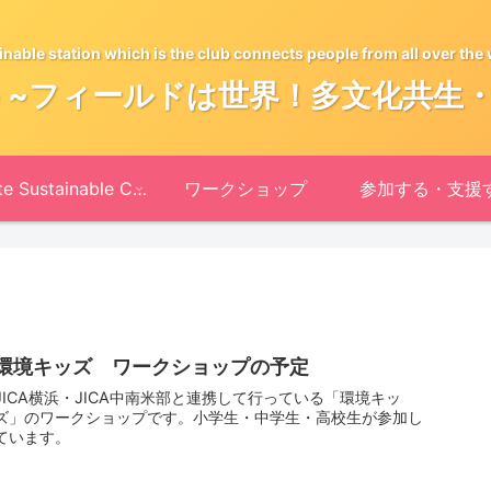
inable station which is the club connects people from all over the 
ble Club ~フィールドは世界！多文化
Asante Sustainable Clubとは
ワークショップ
参加する・支援
環境キッズ ワークショップの予定
JICA横浜・JICA中南米部と連携して行っている「環境キッ
ズ」のワークショップです。小学生・中学生・高校生が参加し
ています。