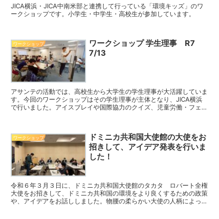
JICA横浜・JICA中南米部と連携して行っている「環境キッズ」のワ
ークショップです。小学生・中学生・高校生が参加しています。
ワークショップ 学生理事 R7
ワークショップ
7/13
アサンテの活動では、高校生から大学生の学生理事が大活躍していま
す。今回のワークショップはその学生理事が主体となり、JICA横浜
で行いました。アイスブレイや国際協力のクイズ、児童労働・フェア
トレードをテーマとしたワークショップを行うなど、さす...
ドミニカ共和国大使館の大使をお
ワークショップ
招きして、アイデア発表を行いま
した！
令和６年３月３日に、ドミニカ共和国大使館のタカタ ロバート全権
大使をお招きして、ドミニカ共和国の環境をより良くするための政策
や、アイデアをお話ししました。物腰の柔らかい大使の人柄によっ
て、会場は暖かな雰囲気に包まれていました。子供達の発表を...