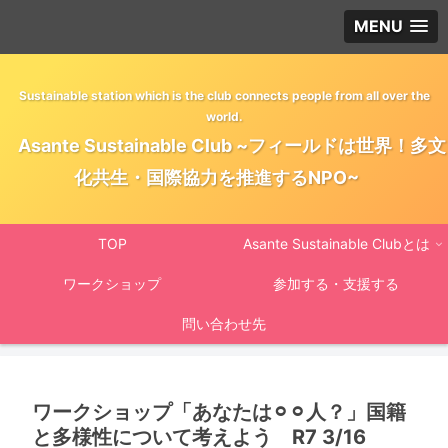
MENU
Sustainable station which is the club connects people from all over the
world.
Asante Sustainable Club ~フィールドは世界！多文
化共生・国際協力を推進するNPO~
TOP
Asante Sustainable Clubとは
ワークショップ
参加する・支援する
問い合わせ先
ワークショップ「あなたは⚪︎⚪︎人？」国籍
と多様性について考えよう R7 3/16